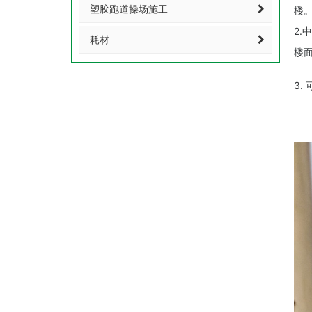
塑胶跑道操场施工
楼
2
耗材
楼
3.