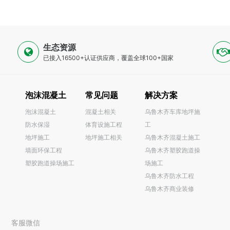
生态资源
已接入16500+认证供应商，覆盖全球100+国家
泡沫混凝土
常见问题
解决方案
泡沫混凝土
混凝土相关
乌鲁木齐车库地坪施
防水保湿
体育设施工程
工
0
地坪施工
地坪施工相关
乌鲁木齐混凝土施工
墙面环保工程
乌鲁木齐塑胶跑道操
塑胶跑道操场施工
场施工
乌鲁木齐防水工程
乌鲁木齐商业装修
客服微信